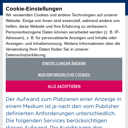
Cookie-Einstellungen
Wir verwenden Cookies und andere Technologien auf unserer
Website. Einige von ihnen sind essenziell, während andere uns
helfen, diese Website und Ihre Erfahrung zu verbessern.
Personenbezogene Daten können verarbeitet werden (z. B. IP-
Adressen), z. B. für personalisierte Anzeigen und Inhalte oder
Anzeigen- und Inhaltsmessung. Weitere Informationen über die
Media Service, Media Pool wählen
Verwendung Ihrer Daten finden Sie in unserer
Worin unterscheiden sich
Datenschutzerklärung.
Media Service small,
EINSTELLUNGEN ÄNDERN
medium, large und extra
NUR ERFORDERLICHE COOKIES
large?
ALLE AKZEPTIEREN
28. Februar 2020
Der Aufwand zum Platzieren einer Anzeige in
einem Medium ist je nach den vom Publisher
definierten Anforderungen unterschiedlich.
Die folgenden Services berücksichtigen
diesen Aufwand. Die Kundin kann den