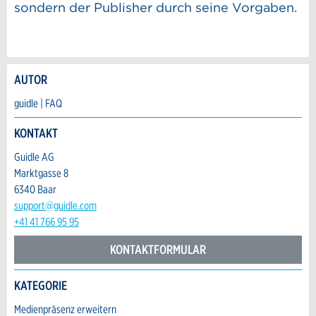
sondern der Publisher durch seine Vorgaben.
AUTOR
Anzeige beanstanden
Anzeige weiterempfehlen
guidle | FAQ
Ihr Feedback wird sehr geschätzt!
Empfehlen Sie diese Anzeige an Freunde
KONTAKT
weiter.
Guidle AG
Allgemeines Feedback
Marktgasse 8
Anzeige nicht mehr gültig
6340 Baar
Anzeige unvollständig
support@guidle.com
+41 41 766 95 95
KONTAKTFORMULAR
KATEGORIE
Kontakt
Medienpräsenz erweitern