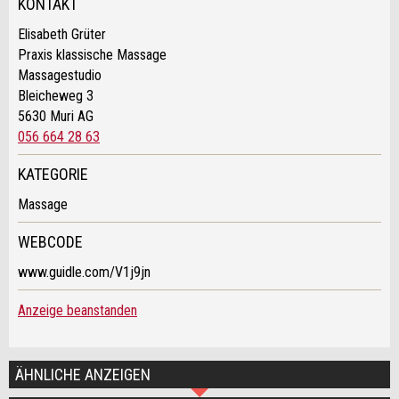
KONTAKT
Allgemeines Feedback
Elisabeth Grüter
Anzeige nicht mehr gültig
Praxis klassische Massage
Anzeige unvollständig
Massagestudio
Bleicheweg 3
5630 Muri AG
056 664 28 63
KATEGORIE
Kontakt
Massage
* Eingabe erforderlich
Verfassen Sie eine Nachricht für die
WEBCODE
Kontaktpersonen dieser Anzeige.
ANZEIGE WEITEREMPFEHLEN
www.guidle.com/V1j9jn
Nachricht
Schliessen
Anzeige beanstanden
ÄHNLICHE ANZEIGEN