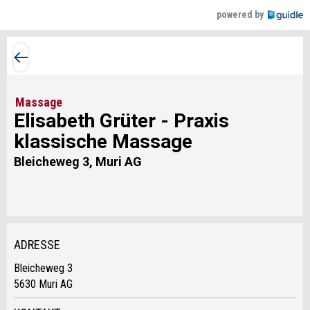
powered by
Massage
Elisabeth Grüter - Praxis
klassische Massage
Bleicheweg 3, Muri AG
ADRESSE
Anzeige beanstanden
Anzeige weiterempfehlen
Bleicheweg 3
5630 Muri AG
Ihr Feedback wird sehr geschätzt!
Empfehlen Sie diese Anzeige an Freunde weiter.