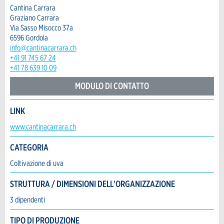
Data dell'evento *:
Cantina Carrara
Feedback generale
Graziano Carrara
Anzahl der Teilnehmer *:
Questo annuncio non è più valido
Via Sasso Misocco 37a
Annuncio incompleto
6596 Gordola
info@cantinacarrara.ch
Nome / Cognome *:
+41 91 745 67 24
+41 78 639 10 09
MODULO DI CONTATTO
Ditta / istituzione:
LINK
Contatto
* Ingresso richiesto
www.cantinacarrara.ch
Indirizzo supplementare:
CONSIGLIAMO L'ANNUNCIO
CATEGORIA
Scrivere un messaggio per tutte le persone da contattare
per questo annuncio.
Coltivazione di uva
Nachricht
Chiudi
Via e N° *:
STRUTTURA / DIMENSIONI DELL'ORGANIZZAZIONE
3 dipendenti
CAP / Città *:
TIPO DI PRODUZIONE