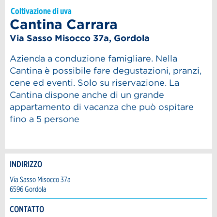
Coltivazione di uva
Cantina Carrara
Via Sasso Misocco 37a, Gordola
Azienda a conduzione famigliare. Nella
Cantina è possibile fare degustazioni, pranzi,
cene ed eventi. Solo su riservazione. La
Cantina dispone anche di un grande
appartamento di vacanza che può ospitare
fino a 5 persone
INDIRIZZO
Contestare l'annuncio
Consigliamo l'annuncio
Via Sasso Misocco 37a
6596 Gordola
Prenotazione
Il tuo feedback è molto apprezzato!
Raccomando questo annuncio agli amici.
CONTATTO