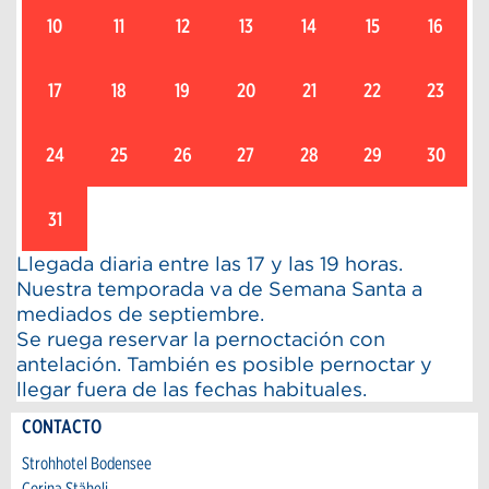
10
11
12
13
14
15
16
17
18
19
20
21
22
23
24
25
26
27
28
29
30
31
Llegada diaria entre las 17 y las 19 horas.
Nuestra temporada va de Semana Santa a
mediados de septiembre.
Se ruega reservar la pernoctación con
antelación. También es posible pernoctar y
llegar fuera de las fechas habituales.
CONTACTO
Reclamar por anuncio
Strohhotel Bodensee
Recomiende este anuncio a sus amigos.
Corina Stäheli