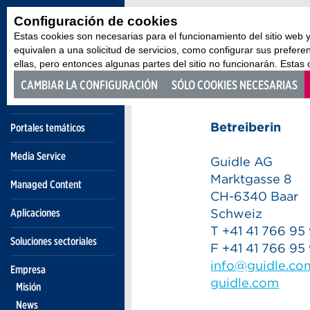
Configuración de cookies
Estas cookies son necesarias para el funcionamiento del sitio web
Empresa
equivalen a una solicitud de servicios, como configurar sus prefere
Impre
ellas, pero entonces algunas partes del sitio no funcionarán. Estas
CAMBIAR LA CONFIGURACIÓN
SÓLO COOKIES NECESARIAS
Betreiberin
Portales temáticos
Media Service
Guidle AG
Marktgasse 8
Managed Content
CH-6340 Baar
Aplicaciones
Schweiz
T +41 41 766 95
Soluciones sectoriales
F +41 41 766 95
info@guidle.co
Empresa
guidle.com
Misión
News