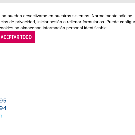
 y no pueden desactivarse en nuestros sistemas. Normalmente sólo se i
ncias de privacidad, iniciar sesión o rellenar formularios. Puede confi
ssum
 cookies no almacenan información personal identificable.
ACEPTAR TODO
 95
 94
m