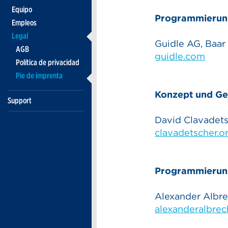
Equipo
Programmierun
Empleos
Legal
Guidle AG, Baar
AGB
guidle.com
Política de privacidad
Pie de imprenta
Konzept und Ge
Support
David Clavadets
clavadetscher.o
Programmierun
Alexander Albre
alexanderalbrec