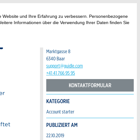
AUTOR
ese Website und Ihre Erfahrung zu verbessern. Personenbezogene
guidle | FAQ
Weitere Informationen über die Verwendung Ihrer Daten finden Sie
KONTAKT
t
Guidle AG
Marktgasse 8
6340 Baar
support@guidle.com
+41 41 766 95 95
KONTAKTFORMULAR
er
KATEGORIE
Account starter
ftet
PUBLIZIERT AM
22.10.2019