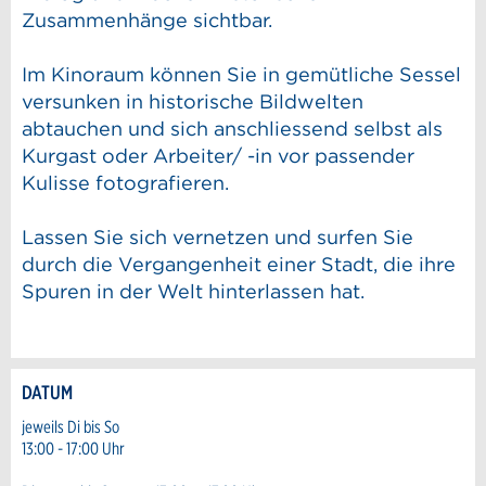
Zusammenhänge sichtbar.
Im Kinoraum können Sie in gemütliche Sessel
versunken in historische Bildwelten
abtauchen und sich anschliessend selbst als
Kurgast oder Arbeiter/ -in vor passender
Kulisse fotografieren.
Lassen Sie sich vernetzen und surfen Sie
durch die Vergangenheit einer Stadt, die ihre
Spuren in der Welt hinterlassen hat.
DATUM
Anzeige beanstanden
Anzeige weiterempfehlen
jeweils Di bis So
13:00 - 17:00 Uhr
Reservation
Ihr Feedback wird sehr geschätzt!
Empfehlen Sie diese Anzeige an Freunde