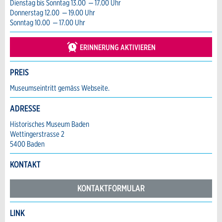
Dienstag bis Sonntag 13.00 – 17.00 Uhr
weiter.
Veranstaltungsdatum *:
Donnerstag 12.00 – 19.00 Uhr
Allgemeines Feedback
Sonntag 10.00 – 17.00 Uhr
Anzahl der Teilnehmer *:
Anzeige nicht mehr gültig
Anzeige unvollständig
ERINNERUNG AKTIVIEREN
Vorname / Nachname *:
PREIS
Museumseintritt gemäss Webseite.
Firma / Organisation:
ADRESSE
Historisches Museum Baden
Wettingerstrasse 2
Adresszusatz:
5400 Baden
* Eingabe erforderlich
KONTAKT
ANZEIGE WEITEREMPFEHLEN
Nachricht
Strasse und Nr. *:
KONTAKTFORMULAR
Schliessen
LINK
PLZ / Ort *: