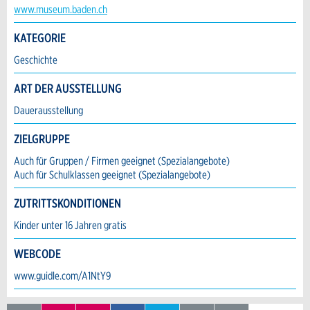
Kontakt
www.museum.baden.ch
* Eingabe erforderlich
KATEGORIE
Verfassen Sie eine Nachricht für die Kontaktpersonen dieser
E-Mail *:
Zur Qualitätssicherung wird eine Kopie der E-
Anzeige.
Geschichte
Mail an guidle übermittelt.
ART DER AUSSTELLUNG
Telefon *:
NACHRICHT SENDEN
Dauerausstellung
Schliessen
ZIELGRUPPE
Nachricht:
Auch für Gruppen / Firmen geeignet (Spezialangebote)
Auch für Schulklassen geeignet (Spezialangebote)
* Pflichtfeld
ZUTRITTSKONDITIONEN
Adresse
Information: Zur Qualitätssicherung wird eine
Kinder unter 16 Jahren gratis
Kopie der E-Mail an guidle gesendet.
WEBCODE
This site is protected by reCAPTCHA and the Google
Privacy Policy
and
Terms of Service
apply.
www.guidle.com/A1NtY9
Anzeige beanstanden
SCHLIESSEN