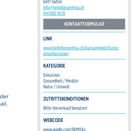
6417 Sattel
info@heilpflanzenfrau.ch
041 835 19 25
KONTAKTFORMULAR
LINK
www.heilpflanzenfrau.ch/kursangebot/kurse-
einzelpersonen
KATEGORIE
Exkursion
Gesundheit / Medizin
Natur / Umwelt
nder
ZUTRITTSKONDITIONEN
il.
Bitte Vorverkauf benutzen
WEBCODE
www.guidle.com/BtMXXy