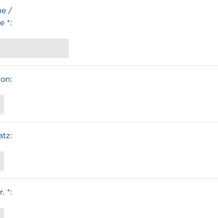
EHLEN
e /
 *:
ion:
ich
ung wird eine Kopie der E-Mail an guidle übermittel
ich
atz:
ung wird eine Kopie der E-Mail an guidle übermittel
. *: