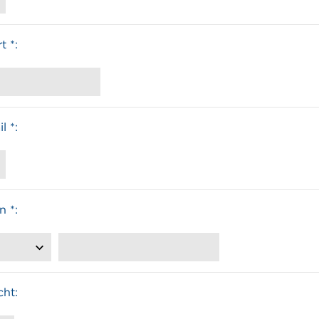
t *:
l *:
n *:
cht: