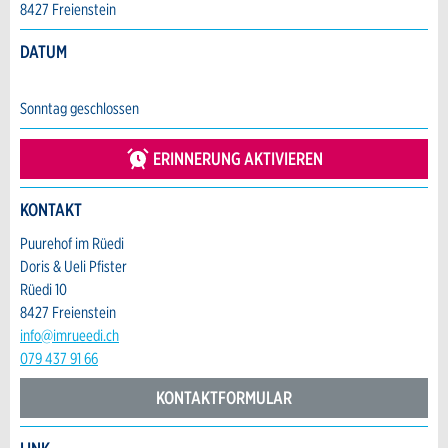
8427 Freienstein
Ihr Feedback wird sehr geschätzt!
Empfehlen Sie diese Anzeige an Freunde
weiter.
DATUM
Allgemeines Feedback
Anzeige nicht mehr gültig
Sonntag geschlossen
Anzeige unvollständig
ERINNERUNG AKTIVIEREN
KONTAKT
Puurehof im Rüedi
Doris & Ueli Pfister
Rüedi 10
8427 Freienstein
* Eingabe erforderlich
info@imrueedi.ch
079 437 91 66
ANZEIGE WEITEREMPFEHLEN
Nachricht
KONTAKTFORMULAR
Schliessen