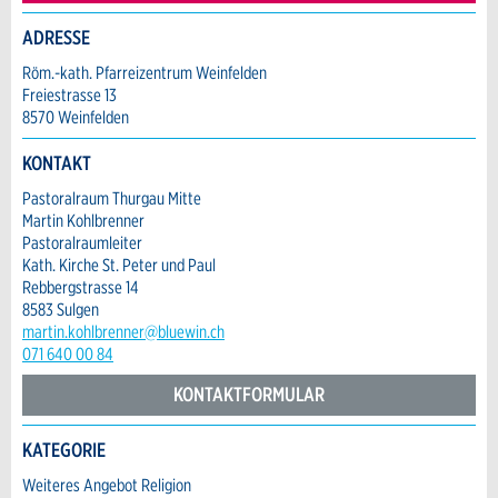
Allgemeines Feedback
Anzahl der Teilnehmer *:
ADRESSE
Anzeige nicht mehr gültig
Anzeige unvollständig
Röm.-kath. Pfarreizentrum Weinfelden
Freiestrasse 13
Vorname / Nachname *:
8570 Weinfelden
KONTAKT
Firma / Organisation:
Pastoralraum Thurgau Mitte
Martin Kohlbrenner
Pastoralraumleiter
Kath. Kirche St. Peter und Paul
Adresszusatz:
Rebbergstrasse 14
* Eingabe erforderlich
8583 Sulgen
martin.kohlbrenner@bluewin.ch
ANZEIGE WEITEREMPFEHLEN
071 640 00 84
Nachricht
Strasse und Nr. *:
Schliessen
KONTAKTFORMULAR
PLZ / Ort *:
KATEGORIE
Kontakt
Weiteres Angebot Religion