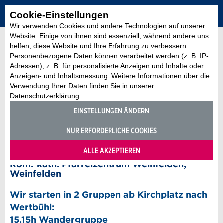
Cookie-Einstellungen
Wir verwenden Cookies und andere Technologien auf unserer
Website. Einige von ihnen sind essenziell, während andere uns
helfen, diese Website und Ihre Erfahrung zu verbessern.
Personenbezogene Daten können verarbeitet werden (z. B. IP-
Adressen), z. B. für personalisierte Anzeigen und Inhalte oder
Anzeigen- und Inhaltsmessung. Weitere Informationen über die
Verwendung Ihrer Daten finden Sie in unserer
Datenschutzerklärung.
EINSTELLUNGEN ÄNDERN
Weiteres Angebot Religion
NUR ERFORDERLICHE COOKIES
Sternmarsch - Wallfahrt des
Pastoralraums
ALLE AKZEPTIEREN
Röm.-kath. Pfarreizentrum Weinfelden,
Weinfelden
Wir starten in 2 Gruppen ab Kirchplatz nach
Wertbühl:
15.15h Wandergruppe