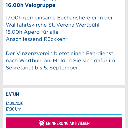
16.00h Velogruppe
17.00h gemeinsame Eucharistiefeier in der
Wallfahrtskirche St. Verena Wertbühl
18.00h Apéro für alle
Anschliessend Rückkehr
Der Vinzenzverein bietet einen Fahrdienst
nach Wertbühl an. Melden Sie sich dafür im
Sekretariat bis 5. September
DATUM
Anzeige beanstanden
Anzeige weiterempfehlen
12.09.2026
17:00 Uhr
Reservation
Ihr Feedback wird sehr geschätzt!
Empfehlen Sie diese Anzeige an Freunde
weiter.
ERINNERUNG AKTIVIEREN
Veranstaltungsdatum *: