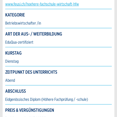
* Eingabe erforderlich
Kontakt
www.feusi.ch/hoehere-fachschule-wirtschaft-hfw
E-Mail *:
Zur Qualitätssicherung wird eine Kopie der E-
KATEGORIE
Verfassen Sie eine Nachricht für die Kontaktpersonen dieser
Mail an guidle übermittelt.
Anzeige.
Betriebswirtschafter /in
Telefon *:
NACHRICHT SENDEN
ART DER AUS- / WEITERBILDUNG
Schliessen
EduQua-zertifiziert
Nachricht:
KURSTAG
Dienstag
* Pflichtfeld
Information: Zur Qualitätssicherung wird eine
ZEITPUNKT DES UNTERRICHTS
Kopie der E-Mail an guidle gesendet.
Adresse
Abend
This site is protected by reCAPTCHA and the Google
ABSCHLUSS
Privacy Policy
and
Terms of Service
apply.
Eidgenössisches Diplom (Höhere Fachprüfung / -schule)
SCHLIESSEN
PREIS & VERGÜNSTIGUNGEN
ANMELDEN