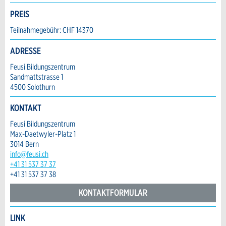
Allgemeines Feedback
Anzahl der Teilnehmer *:
PREIS
Anzeige nicht mehr gültig
Anzeige unvollständig
Teilnahmegebühr: CHF 14370
Vorname / Nachname *:
ADRESSE
Feusi Bildungszentrum
Sandmattstrasse 1
Firma / Organisation:
4500 Solothurn
KONTAKT
Feusi Bildungszentrum
Adresszusatz:
* Eingabe erforderlich
Max-Daetwyler-Platz 1
3014 Bern
ANZEIGE WEITEREMPFEHLEN
info@feusi.ch
Nachricht
Strasse und Nr. *:
+41 31 537 37 37
Schliessen
+41 31 537 37 38
KONTAKTFORMULAR
PLZ / Ort *:
LINK