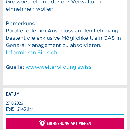
Grossbetrieben oder der Verwaltung
einnehmen wollen.
Bemerkung
Parallel oder im Anschluss an den Lehrgang
besteht die exklusive Möglichkeit, ein CAS in
General Management zu absolvieren.
Informieren Sie sich
.
Quelle:
www.weiterbildung.swiss
DATUM
Anzeige beanstanden
Anzeige weiterempfehlen
27.10.2026
17:45 - 21:45 Uhr
Reservation
Ihr Feedback wird sehr geschätzt!
Empfehlen Sie diese Anzeige an Freunde
weiter.
ERINNERUNG AKTIVIEREN
Veranstaltungsdatum *: