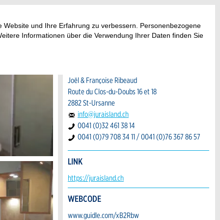
BUCHUNGSANFRAGE
ese Website und Ihre Erfahrung zu verbessern. Personenbezogene
Weitere Informationen über die Verwendung Ihrer Daten finden Sie
KONTAKT
NatUrsanne
Joël & Françoise Ribeaud
Route du Clos-du-Doubs 16 et 18
2882 St-Ursanne
info@juraisland.ch
0041 (0)32 461 38 14
0041 (0)79 708 34 11 / 0041 (0)76 367 86 57
LINK
https://juraisland.ch
WEBCODE
www.guidle.com/xB2Rbw