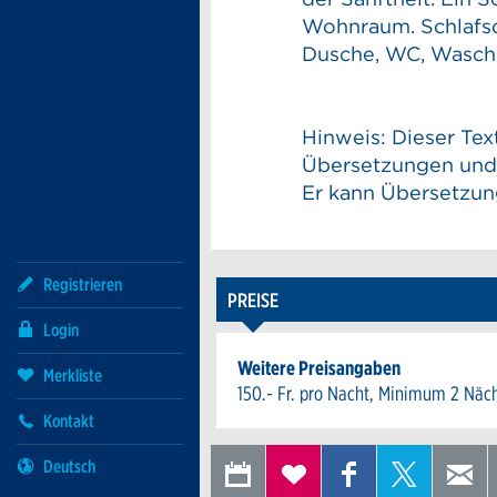
Wohnraum. Schlafso
Dusche, WC, Wasch
Hinweis: Dieser Tex
Übersetzungen und 
Er kann Übersetzun
Registrieren
PREISE
Login
Weitere Preisangaben
Merkliste
150.- Fr. pro Nacht, Minimum 2 Näch
Kontakt
IN KALENDER
ZUR
AUF
AUF X
Anzeige beanstanden
EXPORTIEREN
MERKLISTE
FACEBOOK
TEILEN
W