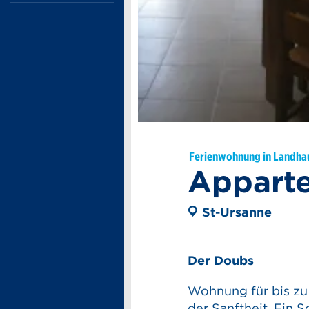
Ferienwohnung in Landha
Appart
St-Ursanne
Der Doubs
Wohnung für bis zu
der Sanftheit. Ein