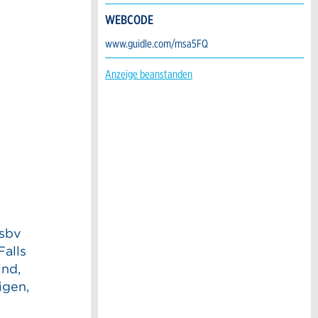
WEBCODE
www.guidle.com/msa5FQ
Anzeige beanstanden
 sbv
Falls
ind,
igen,