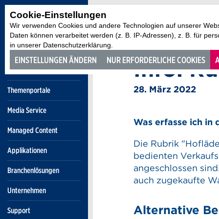
Cookie-Einstellungen
Wir verwenden Cookies und andere Technologien auf unserer Websi
Daten können verarbeitet werden (z. B. IP-Adressen), z. B. für per
in unserer Datenschutzerklärung.
Rubrik
EINSTELLUNGEN ÄNDERN
NUR ERFORDERLICHE COOKIES
A
Info: R
28. März 2022
Themenportale
Media Service
Was erfasse ich in
Managed Content
Die Rubrik "Hofläd
Applikationen
bedienten Verkaufss
angeschlossen sind
Branchenlösungen
auch zugekaufte Wa
Unternehmen
Alternative B
Support