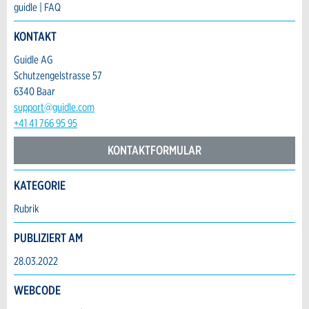
Anzeige beanstanden
Anzeige weiterempfehlen
guidle | FAQ
Ihr Feedback wird sehr geschätzt!
Empfehlen Sie diese Anzeige an Freunde
KONTAKT
weiter.
Guidle AG
Allgemeines Feedback
Schutzengelstrasse 57
Anzeige nicht mehr gültig
6340 Baar
Anzeige unvollständig
support@guidle.com
+41 41 766 95 95
KONTAKTFORMULAR
KATEGORIE
Kontakt
Rubrik
Verfassen Sie eine Nachricht für die Kontaktpersonen dieser
PUBLIZIERT AM
* Eingabe erforderlich
Anzeige.
28.03.2022
ANZEIGE WEITEREMPFEHLEN
Nachricht
WEBCODE
Schliessen