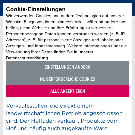
Cookie-Einstellungen
Wir verwenden Cookies und andere Technologien auf unserer
Website. Einige von ihnen sind essenziell, während andere uns
helfen, diese Website und Ihre Erfahrung zu verbessern.
Personenbezogene Daten können verarbeitet werden (z. B. IP-
Adressen), z. B. für personalisierte Anzeigen und Inhalte oder
Anzeigen- und Inhaltsmessung. Weitere Informationen über die
Rubrik
Verwendung Ihrer Daten finden Sie in unserer
Info: Rubrik "Hofläden"
Datenschutzerklärung.
28. März 2022
EINSTELLUNGEN ÄNDERN
Was erfasse ich in der Rubrik "Hofläden"?
NUR ERFORDERLICHE COOKIES
Die Rubrik "Hofläden" beinhaltet Anzeigen zu
ALLE AKZEPTIEREN
bedienten und nicht bedienten
Verkaufsstellen, die direkt einem
landwirtschaftlichen Betrieb angeschlossen
sind. Der Hofladen verkauft Produkte vom
Hof und häufig auch zugekaufte Ware.