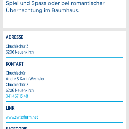
Spiel und Spass oder bei romantischer
Übernachtung im Baumhaus.
ADRESSE
Anzeige beanstanden
Anzeige weiterempfehlen
Chuchischür 3
6206 Neuenkirch
Reservation
Ihr Feedback wird sehr geschätzt!
Empfehlen Sie diese Anzeige an Freunde
KONTAKT
weiter.
Veranstaltungsdatum *:
Chuchischür
Allgemeines Feedback
André & Karin Wechsler
Anzahl der Teilnehmer *:
Anzeige nicht mehr gültig
Chuchischür 3
Anzeige unvollständig
6206 Neuenkirch
041 467 13 48
Vorname / Nachname *:
LINK
Kontakt
www.swissfarm.net
Firma / Organisation:
KATEGORIE