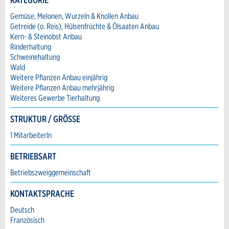
Verfassen Sie eine Nachricht für die Kontaktpersonen dieser
Anzeige.
Gemüse, Melonen, Wurzeln & Knollen Anbau
Getreide (o. Reis), Hülsenfrüchte & Ölsaaten Anbau
Adresszusatz:
* Eingabe erforderlich
Kern- & Steinobst Anbau
Rinderhaltung
ANZEIGE WEITEREMPFEHLEN
Schweinehaltung
Nachricht
Strasse und Nr. *:
Wald
Schliessen
Weitere Pflanzen Anbau einjährig
Weitere Pflanzen Anbau mehrjährig
Weiteres Gewerbe Tierhaltung
PLZ / Ort *:
STRUKTUR / GRÖSSE
Adresse
* Eingabe erforderlich
1 MitarbeiterIn
E-Mail *:
Zur Qualitätssicherung wird eine Kopie der E-
BETRIEBSART
Mail an guidle übermittelt.
Betriebszweiggemeinschaft
Telefon *:
NACHRICHT SENDEN
KONTAKTSPRACHE
Schliessen
Deutsch
Nachricht:
Französisch