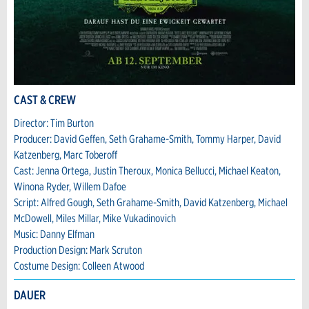
Schliessen
* Eingabe erforderlich
CAST & CREW
Zur Qualitätssicherung wird eine Kopie der E-
Nachricht
Director: Tim Burton
Mail an guidle übermittelt.
Producer: David Geffen, Seth Grahame-Smith, Tommy Harper, David
Katzenberg, Marc Toberoff
NACHRICHT SENDEN
Cast: Jenna Ortega, Justin Theroux, Monica Bellucci, Michael Keaton,
Schliessen
Winona Ryder, Willem Dafoe
Script: Alfred Gough, Seth Grahame-Smith, David Katzenberg, Michael
* Eingabe erforderlich
McDowell, Miles Millar, Mike Vukadinovich
Zur Qualitätssicherung wird eine Kopie der E-
Music: Danny Elfman
Mail an guidle übermittelt.
Production Design: Mark Scruton
Costume Design: Colleen Atwood
NACHRICHT SENDEN
DAUER
Schliessen