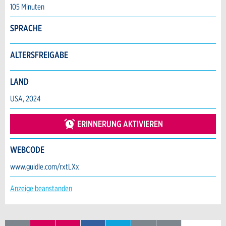
105 Minuten
SPRACHE
ALTERSFREIGABE
LAND
USA, 2024
ERINNERUNG AKTIVIEREN
WEBCODE
www.guidle.com/rxtLXx
Anzeige beanstanden
IN KALENDER
ZUR
AUF
AUF
AUF X
PER E-MAIL
SEITE