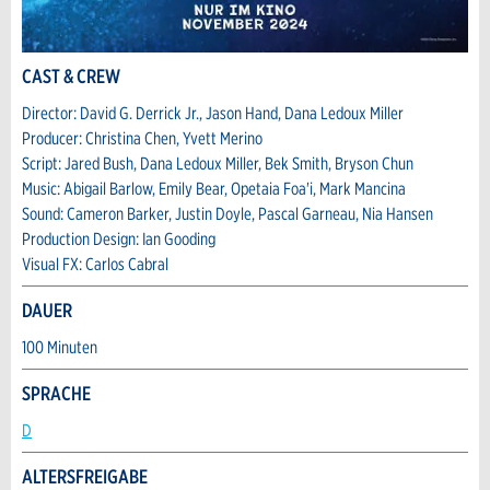
* Eingabe erforderlich
CAST & CREW
Zur Qualitätssicherung wird eine Kopie der E-
Nachricht
Director: David G. Derrick Jr., Jason Hand, Dana Ledoux Miller
Mail an guidle übermittelt.
Producer: Christina Chen, Yvett Merino
Script: Jared Bush, Dana Ledoux Miller, Bek Smith, Bryson Chun
NACHRICHT SENDEN
Music: Abigail Barlow, Emily Bear, Opetaia Foa'i, Mark Mancina
Schliessen
Sound: Cameron Barker, Justin Doyle, Pascal Garneau, Nia Hansen
Production Design: Ian Gooding
* Eingabe erforderlich
Visual FX: Carlos Cabral
Zur Qualitätssicherung wird eine Kopie der E-
Mail an guidle übermittelt.
DAUER
100 Minuten
NACHRICHT SENDEN
SPRACHE
Schliessen
D
ALTERSFREIGABE