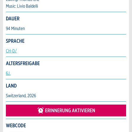
Music: Livio Baldelli
* Eingabe erforderlich
Zur Qualitätssicherung wird eine Kopie der E-
DAUER
Mail an guidle übermittelt.
94 Minuten
NACHRICHT SENDEN
SPRACHE
Schliessen
CH-D/
ALTERSFREIGABE
6J.
LAND
Switzerland, 2026
ERINNERUNG AKTIVIEREN
WEBCODE