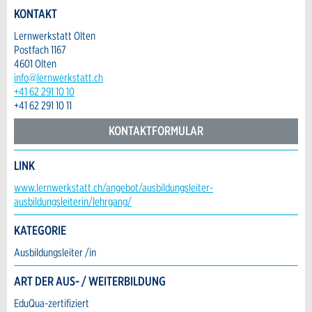
Adresszusatz:
KONTAKT
* Eingabe erforderlich
Lernwerkstatt Olten
ANZEIGE WEITEREMPFEHLEN
Postfach 1167
Nachricht
Strasse und Nr. *:
4601 Olten
Schliessen
info@lernwerkstatt.ch
+41 62 291 10 10
+41 62 291 10 11
PLZ / Ort *:
KONTAKTFORMULAR
* Eingabe erforderlich
LINK
E-Mail *:
Zur Qualitätssicherung wird eine Kopie der E-
Kontakt
www.lernwerkstatt.ch/angebot/ausbildungsleiter-
Mail an guidle übermittelt.
ausbildungsleiterin/lehrgang/
Verfassen Sie eine Nachricht für die Kontaktpersonen dieser
Telefon *:
NACHRICHT SENDEN
KATEGORIE
Anzeige.
Schliessen
Ausbildungsleiter /in
Nachricht:
ART DER AUS- / WEITERBILDUNG
EduQua-zertifiziert