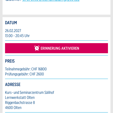
DATUM
Anzeige beanstanden
Anzeige weiterempfehlen
26.02.2027
13:00 - 20:45 Uhr
Reservation
Ihr Feedback wird sehr geschätzt!
Empfehlen Sie diese Anzeige an Freunde
weiter.
ERINNERUNG AKTIVIEREN
Veranstaltungsdatum *:
Allgemeines Feedback
Anzahl der Teilnehmer *:
PREIS
Anzeige nicht mehr gültig
Anzeige unvollständig
Teilnahmegebühr: CHF 16800
Prüfungsgebühr: CHF 2600
Vorname / Nachname *:
ADRESSE
Kurs- und Seminarzentrum Sälihof
Firma / Organisation:
Lernwerkstatt Olten
Riggenbachstrasse 8
4600 Olten