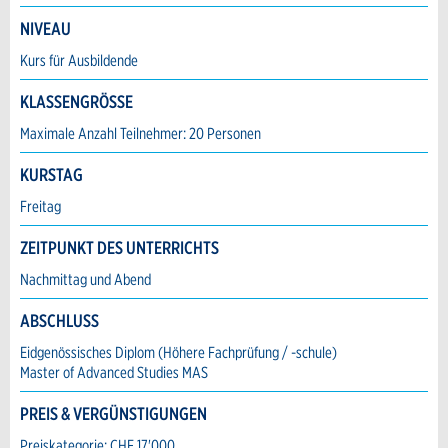
* Pflichtfeld
NIVEAU
Information: Zur Qualitätssicherung wird eine
Kopie der E-Mail an guidle gesendet.
Kurs für Ausbildende
KLASSENGRÖSSE
This site is protected by reCAPTCHA and the Google
Adresse
Privacy Policy
and
Terms of Service
apply.
Maximale Anzahl Teilnehmer: 20 Personen
SCHLIESSEN
KURSTAG
Freitag
ANMELDEN
ZEITPUNKT DES UNTERRICHTS
Nachmittag und Abend
ABSCHLUSS
Eidgenössisches Diplom (Höhere Fachprüfung / -schule)
Master of Advanced Studies MAS
Nachricht
PREIS & VERGÜNSTIGUNGEN
Preiskategorie: CHF 17'000