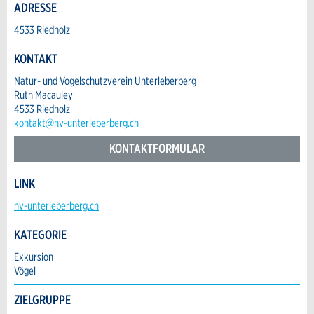
Allgemeines Feedback
ADRESSE
Anzahl der Teilnehmer *:
Anzeige nicht mehr gültig
4533 Riedholz
Anzeige unvollständig
KONTAKT
Vorname / Nachname *:
Natur- und Vogelschutzverein Unterleberberg
Ruth Macauley
4533 Riedholz
Firma / Organisation:
kontakt@nv-unterleberberg.ch
KONTAKTFORMULAR
Adresszusatz:
LINK
* Eingabe erforderlich
Kontakt
nv-unterleberberg.ch
ANZEIGE WEITEREMPFEHLEN
Nachricht
Strasse und Nr. *:
KATEGORIE
Verfassen Sie eine Nachricht für die Kontaktpersonen dieser
Schliessen
Anzeige.
Exkursion
Vögel
PLZ / Ort *:
ZIELGRUPPE