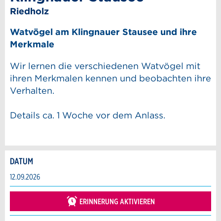
Riedholz
Watvögel am Klingnauer Stausee und ihre
Merkmale
Wir lernen die verschiedenen Watvögel mit
ihren Merkmalen kennen und beobachten ihre
Verhalten.
Details ca. 1 Woche vor dem Anlass.
DATUM
Anzeige beanstanden
Anzeige weiterempfehlen
12.09.2026
Reservation
Ihr Feedback wird sehr geschätzt!
Empfehlen Sie diese Anzeige an Freunde
ERINNERUNG AKTIVIEREN
weiter.
Veranstaltungsdatum *: