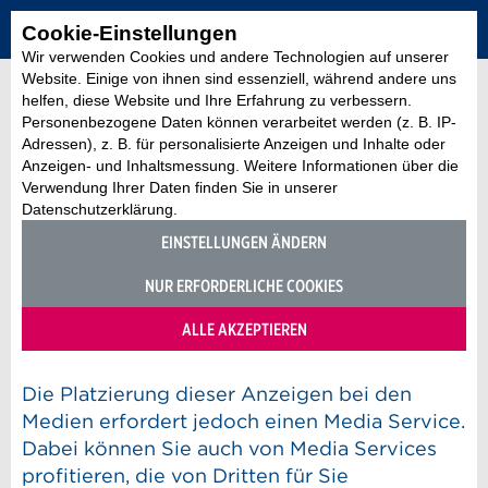
Cookie-Einstellungen
Wir verwenden Cookies und andere Technologien auf unserer
Website. Einige von ihnen sind essenziell, während andere uns
helfen, diese Website und Ihre Erfahrung zu verbessern.
Personenbezogene Daten können verarbeitet werden (z. B. IP-
Adressen), z. B. für personalisierte Anzeigen und Inhalte oder
Anzeigen- und Inhaltsmessung. Weitere Informationen über die
Anzeige erfassen, Branchenlösung Veranstalter
Verwendung Ihrer Daten finden Sie in unserer
Ist das Erfassen von
Datenschutzerklärung.
Anzeigen kostenpflichtig?
EINSTELLUNGEN ÄNDERN
26. Juni 2020
NUR ERFORDERLICHE COOKIES
Jeder Benutzer kann beliebig viele Anzeigen
ALLE AKZEPTIEREN
kostenlos erfassen.
Die Platzierung dieser Anzeigen bei den
Medien erfordert jedoch einen Media Service.
Dabei können Sie auch von Media Services
profitieren, die von Dritten für Sie