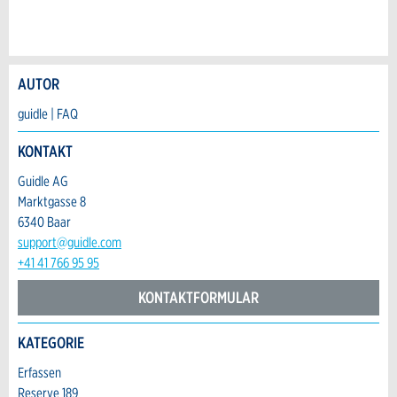
AUTOR
Anzeige beanstanden
Anzeige weiterempfehlen
guidle | FAQ
Ihr Feedback wird sehr geschätzt!
Empfehlen Sie diese Anzeige an Freunde
KONTAKT
weiter.
Guidle AG
Allgemeines Feedback
Marktgasse 8
Anzeige nicht mehr gültig
6340 Baar
Anzeige unvollständig
support@guidle.com
+41 41 766 95 95
KONTAKTFORMULAR
KATEGORIE
Kontakt
Erfassen
Reserve 189