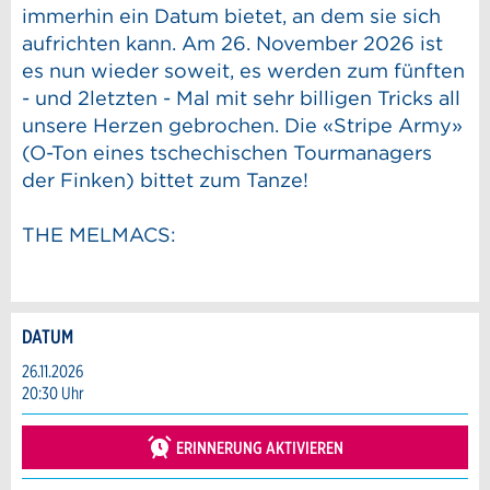
immerhin ein Datum bietet, an dem sie sich
aufrichten kann. Am 26. November 2026 ist
es nun wieder soweit, es werden zum fünften
- und 2letzten - Mal mit sehr billigen Tricks all
unsere Herzen gebrochen. Die «Stripe Army»
(O-Ton eines tschechischen Tourmanagers
der Finken) bittet zum Tanze!
THE MELMACS:
DATUM
Anzeige beanstanden
Anzeige weiterempfehlen
26.11.2026
20:30 Uhr
Reservation
Ihr Feedback wird sehr geschätzt!
Empfehlen Sie diese Anzeige an Freunde
weiter.
ERINNERUNG AKTIVIEREN
Veranstaltungsdatum *:
Allgemeines Feedback