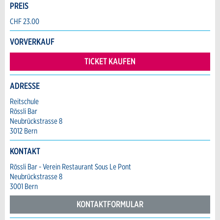
Anzahl der Teilnehmer *:
PREIS
Anzeige nicht mehr gültig
Anzeige unvollständig
CHF 23.00
Vorname / Nachname *:
VORVERKAUF
TICKET KAUFEN
Firma / Organisation:
ADRESSE
Reitschule
Rössli Bar
Adresszusatz:
* Eingabe erforderlich
Neubrückstrasse 8
3012 Bern
ANZEIGE WEITEREMPFEHLEN
Nachricht
Strasse und Nr. *:
KONTAKT
Schliessen
Rössli Bar - Verein Restaurant Sous Le Pont
Neubrückstrasse 8
3001 Bern
PLZ / Ort *:
KONTAKTFORMULAR
* Eingabe erforderlich