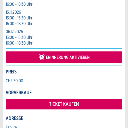
Allgemeines Feedback
16:00 - 18:30 Uhr
Anzahl der Teilnehmer *:
Anzeige nicht mehr gültig
15.11.2026
Anzeige unvollständig
13:00 - 15:30 Uhr
16:00 - 18:30 Uhr
Vorname / Nachname *:
06.12.2026
13:00 - 15:30 Uhr
16:00 - 18:30 Uhr
Firma / Organisation:
ERINNERUNG AKTIVIEREN
Adresszusatz:
PREIS
* Eingabe erforderlich
CHF 30.00
ANZEIGE WEITEREMPFEHLEN
Nachricht
Strasse und Nr. *:
VORVERKAUF
Schliessen
TICKET KAUFEN
PLZ / Ort *:
ADRESSE
Espura