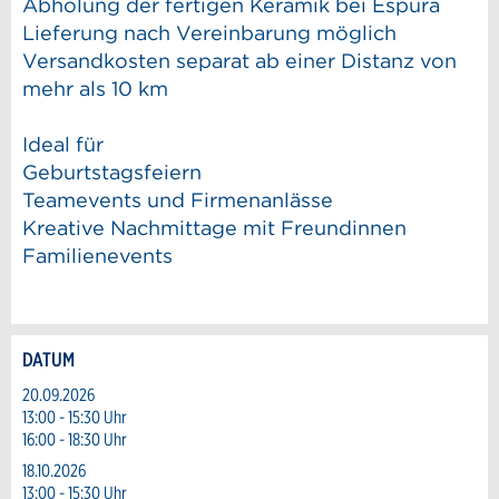
Abholung der fertigen Keramik bei Espura
Lieferung nach Vereinbarung möglich
Versandkosten separat ab einer Distanz von
mehr als 10 km
Ideal für
Geburtstagsfeiern
Teamevents und Firmenanlässe
Kreative Nachmittage mit Freundinnen
Familienevents
DATUM
Anzeige beanstanden
Anzeige weiterempfehlen
20.09.2026
13:00 - 15:30 Uhr
Reservation
16:00 - 18:30 Uhr
Ihr Feedback wird sehr geschätzt!
Empfehlen Sie diese Anzeige an Freunde
weiter.
18.10.2026
Veranstaltungsdatum *:
13:00 - 15:30 Uhr