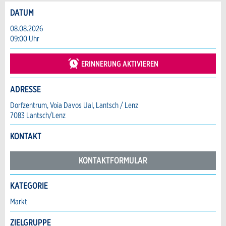
DATUM
Anzeige beanstanden
Anzeige weiterempfehlen
08.08.2026
09:00 Uhr
Reservation
Ihr Feedback wird sehr geschätzt!
Empfehlen Sie diese Anzeige an Freunde
weiter.
ERINNERUNG AKTIVIEREN
Veranstaltungsdatum *:
Allgemeines Feedback
Anzahl der Teilnehmer *:
ADRESSE
Anzeige nicht mehr gültig
Anzeige unvollständig
Dorfzentrum, Voia Davos Ual, Lantsch / Lenz
7083 Lantsch/Lenz
Vorname / Nachname *:
KONTAKT
KONTAKTFORMULAR
Firma / Organisation:
KATEGORIE
Kontakt
Adresszusatz:
Markt
* Eingabe erforderlich
ZIELGRUPPE
Verfassen Sie eine Nachricht für die Kontaktpersonen dieser