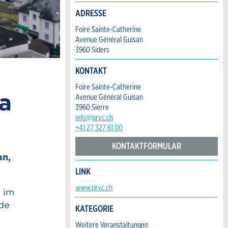
ADRESSE
Foire Sainte-Catherine
Avenue Général Guisan
3960 Siders
KONTAKT
Foire Sainte-Catherine
na
Avenue Général Guisan
3960 Sierre
info@prvc.ch
+41 27 327 61 00
KONTAKTFORMULAR
an,
LINK
www.prvc.ch
g im
 de
KATEGORIE
Weitere Veranstaltungen