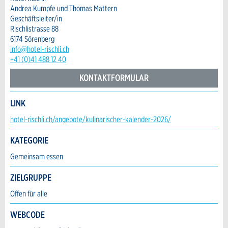
Andrea Kumpfe und Thomas Mattern
Adresszusatz:
* Eingabe erforderlich
Geschäftsleiter/in
Rischlistrasse 88
ANZEIGE WEITEREMPFEHLEN
6174 Sörenberg
Nachricht
Strasse und Nr. *:
info@hotel-rischli.ch
Schliessen
+41 (0)41 488 12 40
KONTAKTFORMULAR
PLZ / Ort *:
LINK
* Eingabe erforderlich
Kontakt
hotel-rischli.ch/angebote/kulinarischer-kalender-2026/
E-Mail *:
Zur Qualitätssicherung wird eine Kopie der E-
KATEGORIE
Verfassen Sie eine Nachricht für die Kontaktpersonen dieser
Mail an guidle übermittelt.
Anzeige.
Gemeinsam essen
Telefon *:
NACHRICHT SENDEN
ZIELGRUPPE
Schliessen
Offen für alle
Nachricht:
WEBCODE