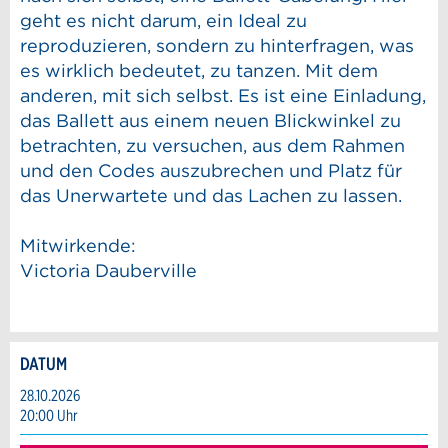
geht es nicht darum, ein Ideal zu
reproduzieren, sondern zu hinterfragen, was
es wirklich bedeutet, zu tanzen. Mit dem
anderen, mit sich selbst. Es ist eine Einladung,
das Ballett aus einem neuen Blickwinkel zu
betrachten, zu versuchen, aus dem Rahmen
und den Codes auszubrechen und Platz für
das Unerwartete und das Lachen zu lassen.
Mitwirkende:
Victoria Dauberville
DATUM
Anzeige beanstanden
Anzeige weiterempfehlen
28.10.2026
20:00 Uhr
Reservation
Ihr Feedback wird sehr geschätzt!
Empfehlen Sie diese Anzeige an Freunde