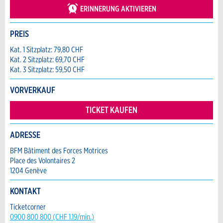
weiter.
ERINNERUNG AKTIVIEREN
Veranstaltungsdatum *:
Allgemeines Feedback
Anzahl der Teilnehmer *:
PREIS
Anzeige nicht mehr gültig
Anzeige unvollständig
Kat. 1 Sitzplatz: 79,80 CHF
Kat. 2 Sitzplatz: 69,70 CHF
Vorname / Nachname *:
Kat. 3 Sitzplatz: 59,50 CHF
VORVERKAUF
Firma / Organisation:
TICKET KAUFEN
ADRESSE
Adresszusatz:
* Eingabe erforderlich
BFM Bâtiment des Forces Motrices
Place des Volontaires 2
ANZEIGE WEITEREMPFEHLEN
1204 Genève
Nachricht
Strasse und Nr. *:
KONTAKT
Schliessen
Ticketcorner
0900 800 800 (CHF 1.19/min.)
PLZ / Ort *: