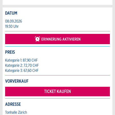
DATUM
Anzeige beanstanden
Anzeige weiterempfehlen
08.09.2026
19:30 Uhr
Reservation
Ihr Feedback wird sehr geschätzt!
Empfehlen Sie diese Anzeige an Freunde
weiter.
ERINNERUNG AKTIVIEREN
Veranstaltungsdatum *:
Allgemeines Feedback
Anzahl der Teilnehmer *:
PREIS
Anzeige nicht mehr gültig
Anzeige unvollständig
Kategorie 1: 87,90 CHF
Kategorie 2: 72,70 CHF
Vorname / Nachname *:
Kategorie 3: 67,60 CHF
VORVERKAUF
Firma / Organisation:
TICKET KAUFEN
ADRESSE
Adresszusatz:
* Eingabe erforderlich
Tonhalle Zürich