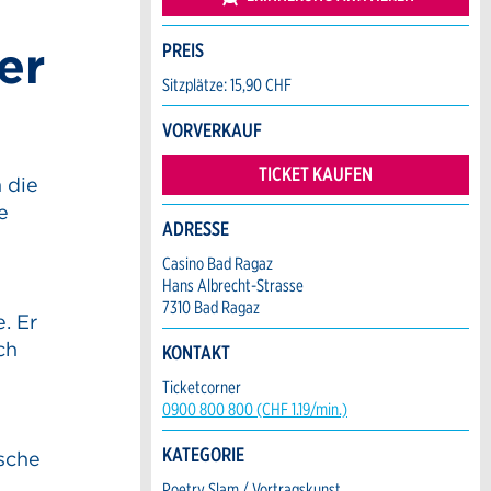
er
PREIS
Sitzplätze: 15,90 CHF
VORVERKAUF
TICKET KAUFEN
 die
e
ADRESSE
Casino Bad Ragaz
Hans Albrecht-Strasse
7310 Bad Ragaz
. Er
ch
KONTAKT
Ticketcorner
0900 800 800 (CHF 1.19/min.)
s
KATEGORIE
asche
Poetry Slam / Vortragskunst