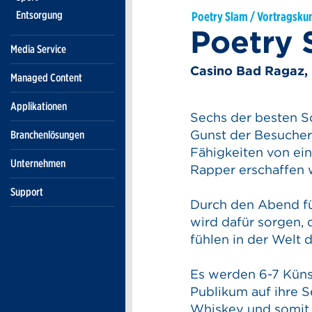
Entsorgung
Poetry Slam / Vortragsku
Poetry 
Media Service
Casino Bad Ragaz,
Managed Content
Applikationen
Sechs der besten 
Gunst der Besucher
Branchenlösungen
Fähigkeiten von ei
Unternehmen
Rapper erschaffen 
Support
Durch den Abend füh
wird dafür sorgen, 
fühlen in der Welt 
Es werden 6-7 Küns
Publikum auf ihre S
Whiskey und somit 