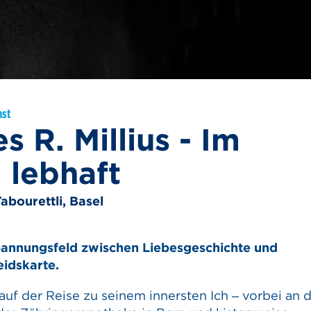
nst
 R. Millius - Im
lebhaft
Tabourettli, Basel
pannungsfeld zwischen Liebesgeschichte und
eidskarte.
 auf der Reise zu seinem innersten Ich – vorbei an 