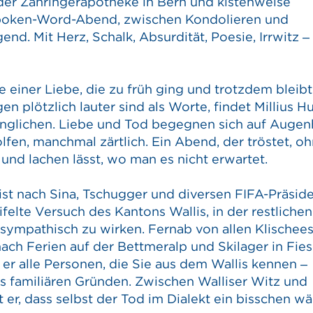
der Zähringerapotheke in Bern und kistenweise
Spoken-Word-Abend, zwischen Kondolieren und
end. Mit Herz, Schalk, Absurdität, Poesie, Irrwitz –
e einer Liebe, die zu früh ging und trotzdem bleibt
en plötzlich lauter sind als Worte, findet Millius 
nglichen. Liebe und Tod begegnen sich auf Auge
en, manchmal zärtlich. Ein Abend, der tröstet, o
 und lachen lässt, wo man es nicht erwartet.
 ist nach Sina, Tschugger und diversen FIFA-Präsid
felte Versuch des Kantons Wallis, in der restlichen
sympathisch zu wirken. Fernab von allen Klischee
nach Ferien auf der Bettmeralp und Skilager in Fies
 er alle Personen, die Sie aus dem Wallis kennen –
s familiären Gründen. Zwischen Walliser Witz und
t er, dass selbst der Tod im Dialekt ein bisschen w