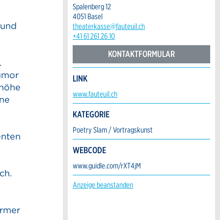
Spalenberg 12
4051 Basel
 und
theaterkasse@fauteuil.ch
+41 61 261 26 10
KONTAKTFORMULAR
.
Humor
LINK
nhöhe
www.fauteuil.ch
hne
KATEGORIE
Poetry Slam / Vortragskunst
enten
WEBCODE
s
www.guidle.com/rXT4jM
ch.
Anzeige beanstanden
ärmer