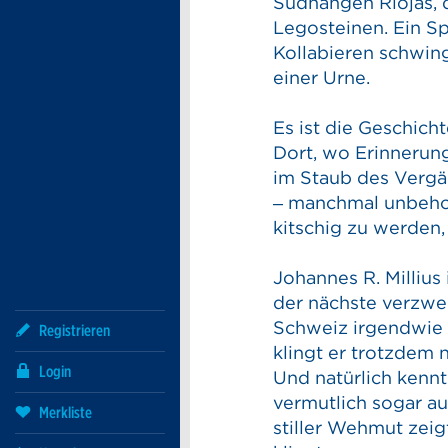
Südhängen Riojas, 
Legosteinen. Ein 
Kollabieren schwing
einer Urne.
Es ist die Geschicht
Dort, wo Erinnerung
im Staub des Vergä
– manchmal unbeholf
kitschig zu werden,
Johannes R. Millius
der nächste verzwei
Schweiz irgendwie 
Registrieren
klingt er trotzdem 
Login
Und natürlich kennt
vermutlich sogar au
Merkliste
stiller Wehmut zeig