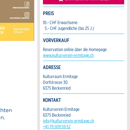
PREIS
10.- CHF Erwachsene
5.- CHF Jugendliche (bis 25 J.)
VORVERKAUF
Reservation online über die Homepage
www.kulturverein-ermitage.ch
ADRESSE
Kulturraum Ermitage
Dorfstrasse 30
6375 Beckenried
KONTAKT
Kulturverein Ermitage
chten
6375 Beckenried
n.
info@kulturverein-ermitage.ch
+41 79 509 59 52