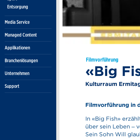
Entsorgung
Media Service
Managed Content
Applikationen
Filmvorführung
Branchenlösungen
«Big Fi
Unternehmen
Kulturraum Ermita
Support
Filmvorführung in 
In «Big Fish» erzä
über sein Leben – 
Sein Sohn Will glau