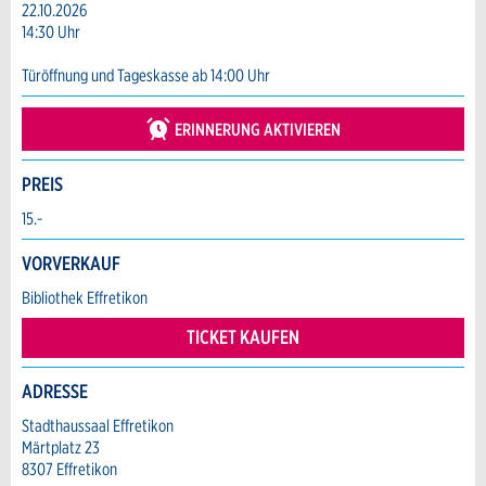
Anzeige beanstanden
Anzeige weiterempfehlen
22.10.2026
14:30 Uhr
Reservation
Ihr Feedback wird sehr geschätzt!
Empfehlen Sie diese Anzeige an Freunde
Türöffnung und Tageskasse ab 14:00 Uhr
weiter.
Veranstaltungsdatum *:
Allgemeines Feedback
ERINNERUNG AKTIVIEREN
Anzahl der Teilnehmer *:
Anzeige nicht mehr gültig
Anzeige unvollständig
PREIS
Vorname / Nachname *:
15.-
VORVERKAUF
Firma / Organisation:
Bibliothek Effretikon
TICKET KAUFEN
Adresszusatz:
ADRESSE
* Eingabe erforderlich
Stadthaussaal Effretikon
ANZEIGE WEITEREMPFEHLEN
Märtplatz 23
Nachricht
Strasse und Nr. *:
8307 Effretikon
Schliessen