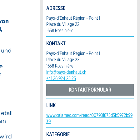
ADRESSE
Pays-d'Enhaut Région - Point I
 von
Place du Village 22
,
1658 Rossinière
KONTAKT
e und
Pays-d'Enhaut Région - Point I
Place du Village 22
1658 Rossinière
re
info@pays-denhaut.ch
h
+41 26 924 25 25
KONTAKTFORMULAR
LINK
etall
www.calameo.com/read/007981875d5b5972b99
Den
39
KATEGORIE
 wird