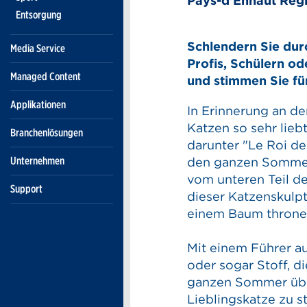
Pays-d'Enhaut Régio
Entsorgung
Schlendern Sie dur
Media Service
Profis, Schülern od
Managed Content
und stimmen Sie fü
Applikationen
In Erinnerung an de
Katzen so sehr lieb
Branchenlösungen
darunter "Le Roi de
Unternehmen
den ganzen Sommer 
vom unteren Teil de
Support
dieser Katzenskulpt
einem Baum throne
Mit einem Führer au
oder sogar Stoff, d
ganzen Sommer über
Lieblingskatze zu 