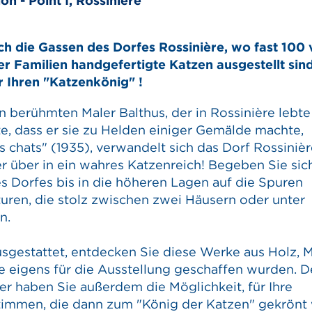
n - Point I, Rossinière
ch die Gassen des Dorfes Rossinière, wo fast 100
er Familien handgefertigte Katzen ausgestellt sind
r Ihren "Katzenkönig" !
n berühmten Maler Balthus, der in Rossinière lebt
te, dass er sie zu Helden einiger Gemälde machte,
s chats" (1935), verwandelt sich das Dorf Rossiniè
über in ein wahres Katzenreich! Begeben Sie sic
s Dorfes bis in die höheren Lagen auf die Spuren
uren, die stolz zwischen zwei Häusern oder unter
n.
sgestattet, entdecken Sie diese Werke aus Holz, M
ie eigens für die Ausstellung geschaffen wurden. 
 haben Sie außerdem die Möglichkeit, für Ihre
stimmen, die dann zum "König der Katzen" gekrönt