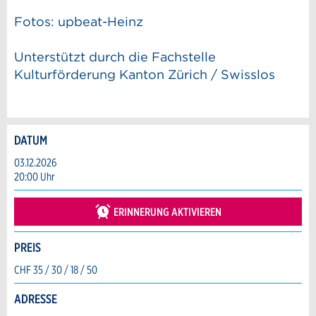
Fotos: upbeat-Heinz
Unterstützt durch die Fachstelle
Kulturförderung Kanton Zürich / Swisslos
DATUM
Anzeige beanstanden
Anzeige weiterempfehlen
03.12.2026
20:00 Uhr
Reservation
Ihr Feedback wird sehr geschätzt!
Empfehlen Sie diese Anzeige an Freunde
weiter.
ERINNERUNG AKTIVIEREN
Veranstaltungsdatum *:
Allgemeines Feedback
Anzahl der Teilnehmer *:
PREIS
Anzeige nicht mehr gültig
Anzeige unvollständig
CHF 35 / 30 / 18 / 50
Vorname / Nachname *:
ADRESSE