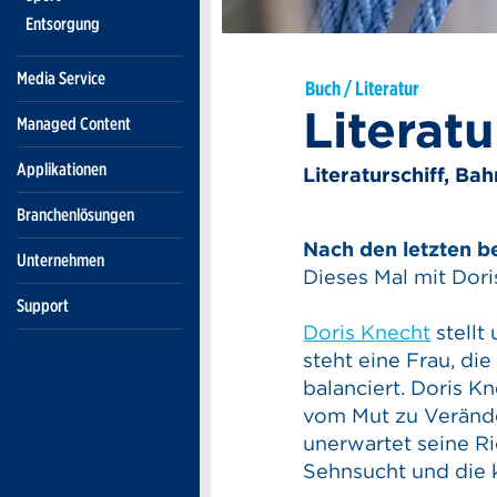
Entsorgung
Media Service
Buch / Literatur
Literatu
Managed Content
Applikationen
Literaturschiff, Ba
Branchenlösungen
Nach den letzten b
Unternehmen
Dieses Mal mit Dor
Support
Doris Knecht
stellt
steht eine Frau, di
balanciert. Doris K
vom Mut zu Veränd
unerwartet seine R
Sehnsucht und die 