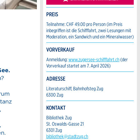
PREIS
Teilnahme: CHF 49.00 pro Person (im Preis
inbegriffen ist die Schifffahrt, zwei Lesungen mit
Moderation, ein Sandwich und ein Mineralwasser)
VORVERKAUF
Anmeldung:
www.zugersee-schifffahrt.ch
(der
Vorverkauf startet am 7. April 2026)
See.
n?
ADRESSE
Literaturschiff, Bahnhofsteg Zug
trum
6300 Zug
stanz
KONTAKT
,
Bibliothek Zug
St. Oswalds-Gasse 21
,
6301 Zug
n.
bibliothek@stadtzug.ch