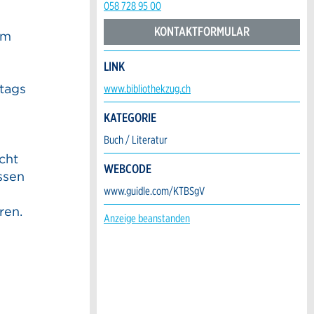
058 728 95 00
KONTAKTFORMULAR
im
LINK
ltags
www.bibliothekzug.ch
KATEGORIE
Buch / Literatur
e
cht
WEBCODE
assen
www.guidle.com/KTBSgV
ren.
Anzeige beanstanden