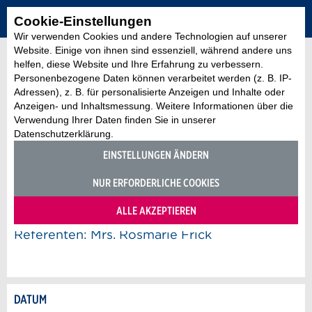
Cookie-Einstellungen
Wir verwenden Cookies und andere Technologien auf unserer
Website. Einige von ihnen sind essenziell, während andere uns
helfen, diese Website und Ihre Erfahrung zu verbessern.
Personenbezogene Daten können verarbeitet werden (z. B. IP-
Adressen), z. B. für personalisierte Anzeigen und Inhalte oder
Anzeigen- und Inhaltsmessung. Weitere Informationen über die
Gesundheit / Medizin
Verwendung Ihrer Daten finden Sie in unserer
12th Microsurgery Course in
Datenschutzerklärung.
Bern – 1st Round
EINSTELLUNGEN ÄNDERN
Inselspital Bern, Bern
NUR ERFORDERLICHE COOKIES
Training – Experimental Animal Center (EAC)
ALLE AKZEPTIEREN
Referenten: Mrs. Rosmarie Frick
DATUM