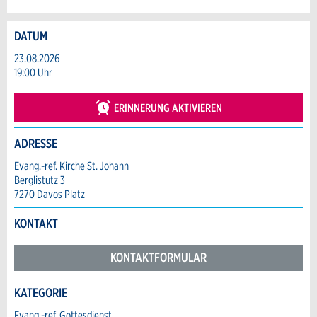
DATUM
Anzeige beanstanden
Anzeige weiterempfehlen
23.08.2026
19:00 Uhr
Reservation
Ihr Feedback wird sehr geschätzt!
Empfehlen Sie diese Anzeige an Freunde
weiter.
ERINNERUNG AKTIVIEREN
Veranstaltungsdatum *:
Allgemeines Feedback
Anzahl der Teilnehmer *:
ADRESSE
Anzeige nicht mehr gültig
Anzeige unvollständig
Evang.-ref. Kirche St. Johann
Berglistutz 3
Vorname / Nachname *:
7270 Davos Platz
KONTAKT
Firma / Organisation:
KONTAKTFORMULAR
KATEGORIE
Adresszusatz:
* Eingabe erforderlich
Kontakt
Evang.-ref. Gottesdienst