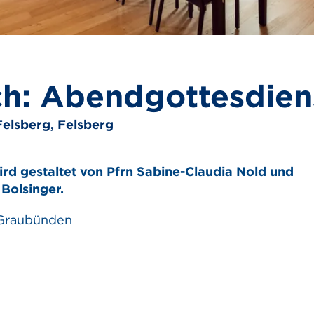
h: Abendgottesdien
Felsberg, Felsberg
ird gestaltet von Pfrn Sabine-Claudia Nold und
Bolsinger.
 Graubünden
t
e beanstanden
 weiterempfehlen