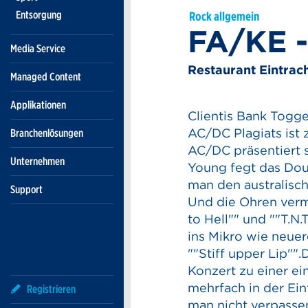
Entsorgung
Rock allgemein
FA/KE -
Media Service
Restaurant Eintrac
Managed Content
Applikationen
Clientis Bank Togg
AC/DC Plagiats ist 
Branchenlösungen
AC/DC präsentiert 
Unternehmen
Young fegt das Doub
man den australisch
Support
Und die Ohren verm
to Hell"" und ""T.N
ins Mikro wie neuer
""Stiff upper Lip""
Konzert zu einer ei
mehrfach in der Eint
Registrieren
man nicht verpassen