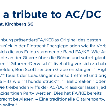
 a tribute to AC/DC
ht, Kirchberg SG
enburg präsentiertFA/KEDas Original des besten
zurück in der Eintracht.Energiegeladen wie ihr Vorb
sich die aus Fulda stammende Band FA/KE. Wie A
le an der Gitarre über die Bühne und sofort glau
en ""Gitarren-Derwisch"" livehaftig vor sich zu hab
elden, Bon Scott sei dem Grabe entstiegen. ""Hi
.T."" feuert der Leadsänger ebenso treffend und ori
e Hits wie ""Thunderstruck"", "" Ballbreaker"" oder
.Die treibenden Riffs der AC/DC Klassiker lassen je
nzigartigen Party werden. Dies hat FA/KE bereits
racht bewiesen. – Eine traditionelle Gitarrenparty,
 sollte."