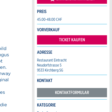
PREIS
45.00-48.00 CHF
VORVERKAUF
TICKET KAUFEN
ild
ADRESSE
ngus
Restaurant Eintracht
bt
Neudorfstrasse 5
en.
9533 Kirchberg SG
ghway
ginal
KONTAKT
des
KONTAKTFORMULAR
 die
KATEGORIE