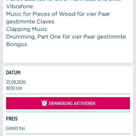
Vibrafone
Music for Pieces of Wood für vier Paar
gestimmte Claves
Clapping Music
Drumming, Part One für vier Paar gestimmte
Bongos
DATUM
Anzeige beanstanden
Anzeige weiterempfehlen
25.08.2026
18:00 Uhr
Reservation
Ihr Feedback wird sehr geschätzt!
Empfehlen Sie diese Anzeige an Freunde
weiter.
ERINNERUNG AKTIVIEREN
Veranstaltungsdatum *:
Allgemeines Feedback
Anzahl der Teilnehmer *:
PREIS
Anzeige nicht mehr gültig
Anzeige unvollständig
Eintritt frei