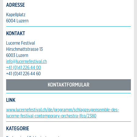
Vorname / Nachname *:
ADRESSE
Kapellplatz
6004 Luzern
Firma / Organisation:
KONTAKT
Lucerne Festival
Hirschmattstrasse 13
Adresszusatz:
* Eingabe erforderlich
6003 Luzern
info@lucernefestival.ch
ANZEIGE WEITEREMPFEHLEN
+41 (0)41 226 44 00
Nachricht
Strasse und Nr. *:
+41 (0)41 226 44 60
Schliessen
KONTAKTFORMULAR
PLZ / Ort *:
LINK
Kontakt
www.lucernefestival.ch/de/programm/schlagzeugensemble-des-
* Eingabe erforderlich
lucerne-festival-contemporary-orchestra-lfco/2380
E-Mail *:
Zur Qualitätssicherung wird eine Kopie der E-
Verfassen Sie eine Nachricht für die Kontaktpersonen dieser
KATEGORIE
Mail an guidle übermittelt.
Anzeige.