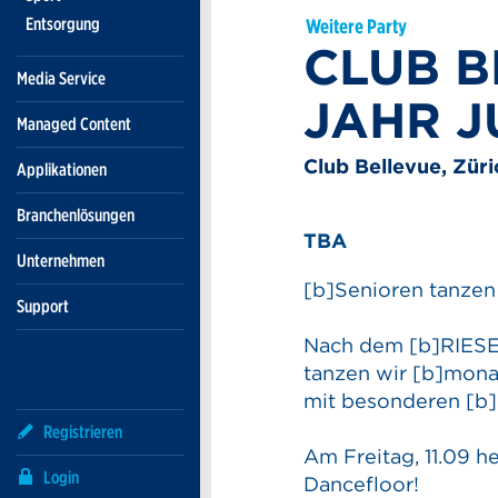
Entsorgung
Weitere Party
CLUB B
Media Service
JAHR J
Managed Content
Club Bellevue, Züri
Applikationen
Branchenlösungen
TBA
Unternehmen
[b]Senioren tanzen
Support
Nach dem [b]RIESEN
tanzen wir [b]mona
mit besonderen [b]
Registrieren
Am Freitag, 11.09 h
Login
Dancefloor!