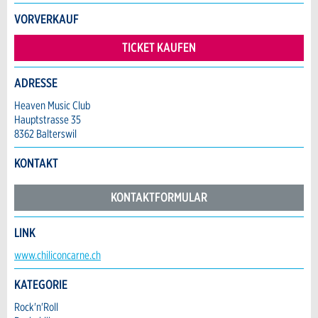
Anzeige unvollständig
VORVERKAUF
Vorname / Nachname *:
TICKET KAUFEN
ADRESSE
Firma / Organisation:
Heaven Music Club
Hauptstrasse 35
8362 Balterswil
Adresszusatz:
* Eingabe erforderlich
KONTAKT
ANZEIGE WEITEREMPFEHLEN
Nachricht
KONTAKTFORMULAR
Strasse und Nr. *:
Schliessen
LINK
Kontakt
PLZ / Ort *:
www.chiliconcarne.ch
KATEGORIE
Verfassen Sie eine Nachricht für die Kontaktpersonen dieser
* Eingabe erforderlich
Anzeige.
E-Mail *:
Rock'n'Roll
Zur Qualitätssicherung wird eine Kopie der E-