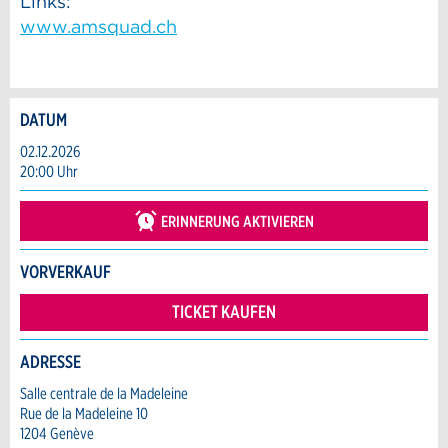
Links:
www.amsquad.ch
DATUM
Anzeige beanstanden
Anzeige weiterempfehlen
02.12.2026
20:00 Uhr
Reservation
Ihr Feedback wird sehr geschätzt!
Empfehlen Sie diese Anzeige an Freunde
weiter.
ERINNERUNG AKTIVIEREN
Veranstaltungsdatum *:
Allgemeines Feedback
Anzahl der Teilnehmer *:
VORVERKAUF
Anzeige nicht mehr gültig
Anzeige unvollständig
TICKET KAUFEN
Vorname / Nachname *:
ADRESSE
Salle centrale de la Madeleine
Rue de la Madeleine 10
Firma / Organisation:
1204 Genève