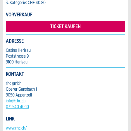
Vorname / Nachname *:
3. Kategorie: CHF 40.80
VORVERKAUF
Firma / Organisation:
TICKET KAUFEN
ADRESSE
Adresszusatz:
* Eingabe erforderlich
Casino Herisau
Poststrasse 9
ANZEIGE WEITEREMPFEHLEN
9100 Herisau
Nachricht
Strasse und Nr. *:
KONTAKT
Schliessen
rhc gmbh
Oberer Gansbach 1
PLZ / Ort *:
9050 Appenzell
info@rhc.ch
* Eingabe erforderlich
071 540 40 10
E-Mail *:
Zur Qualitätssicherung wird eine Kopie der E-
LINK
Mail an guidle übermittelt.
Kontakt
www.rhc.ch/