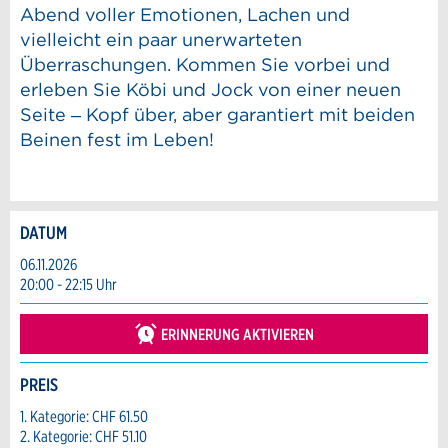
Abend voller Emotionen, Lachen und
vielleicht ein paar unerwarteten
Überraschungen. Kommen Sie vorbei und
erleben Sie Köbi und Jock von einer neuen
Seite – Kopf über, aber garantiert mit beiden
Beinen fest im Leben!
DATUM
Anzeige beanstanden
Anzeige weiterempfehlen
06.11.2026
20:00 - 22:15 Uhr
Reservation
Ihr Feedback wird sehr geschätzt!
Empfehlen Sie diese Anzeige an Freunde
weiter.
ERINNERUNG AKTIVIEREN
Veranstaltungsdatum *:
Allgemeines Feedback
Anzahl der Teilnehmer *:
PREIS
Anzeige nicht mehr gültig
Anzeige unvollständig
1. Kategorie: CHF 61.50
2. Kategorie: CHF 51.10