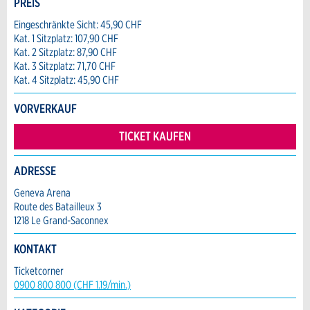
PREIS
Anzeige nicht mehr gültig
Anzeige unvollständig
Eingeschränkte Sicht: 45,90 CHF
Kat. 1 Sitzplatz: 107,90 CHF
Vorname / Nachname *:
Kat. 2 Sitzplatz: 87,90 CHF
Kat. 3 Sitzplatz: 71,70 CHF
Kat. 4 Sitzplatz: 45,90 CHF
Firma / Organisation:
VORVERKAUF
TICKET KAUFEN
Adresszusatz:
* Eingabe erforderlich
ADRESSE
ANZEIGE WEITEREMPFEHLEN
Geneva Arena
Nachricht
Strasse und Nr. *:
Route des Batailleux 3
1218 Le Grand-Saconnex
Schliessen
KONTAKT
PLZ / Ort *:
Ticketcorner
0900 800 800 (CHF 1.19/min.)
* Eingabe erforderlich