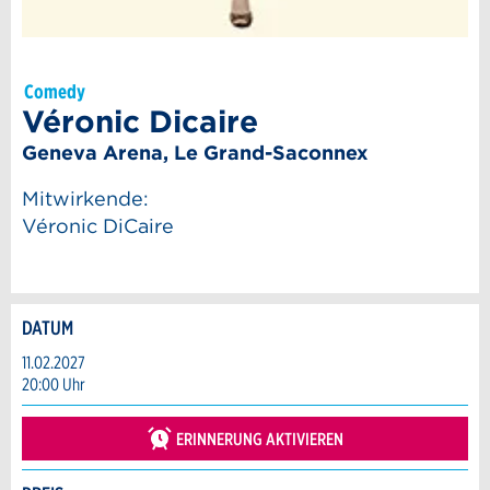
Comedy
Véronic Dicaire
Geneva Arena, Le Grand-Saconnex
Mitwirkende:
Véronic DiCaire
DATUM
Anzeige beanstanden
Anzeige weiterempfehlen
11.02.2027
20:00 Uhr
Reservation
Ihr Feedback wird sehr geschätzt!
Empfehlen Sie diese Anzeige an Freunde
weiter.
ERINNERUNG AKTIVIEREN
Veranstaltungsdatum *:
Allgemeines Feedback
Anzahl der Teilnehmer *: