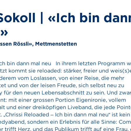
Sokoll | «Ich bin dan
u»
ssen Rössli», Mettmenstetten
 Ich bin dann mal neu In ihrem letzten Programm w
jetzt kommt sie reloaded: stärker, freier und weis(s)e
nderem vom Loslassen, von einer Reise, die mehr
tet und von der leisen Freude, sich selbst neu zu
 für den neuen Lebensabschnitt zu sein. Und zwar
nt: mit einer grossen Portion Eigenironie, vollem
t und einer dreiköpfigen Liveband, die jede Poin
 „Chrissi Reloaded – Ich bin dann mal neu“ ist kein
yabend, sondern ein Erlebnis für alle Sinne: Co
r trifft Herz, und das Publikum trifft auf eine Frau,