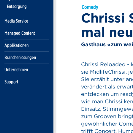
Entsorgung
Comedy
Chrissi 
Media Service
mal ne
Managed Content
Gasthaus «zum wei
Applikationen
Branchenlösungen
Chrissi Reloaded -
Unternehmen
sie MidlifeChrissi, 
Sie erzählt unter a
Support
verändert als erwar
entdecken um ready
wie man Chrissi ken
Einsatz, Stimmgewal
zum Grooven bringt.
gewöhnlicher Comed
trifft Concert, Humo