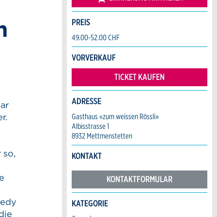
n
PREIS
49.00-52.00 CHF
VORVERKAUF
TICKET KAUFEN
ADRESSE
ar
r.
Gasthaus «zum weissen Rössli»
Albisstrasse 1
8932 Mettmenstetten
 so,
KONTAKT
te
KONTAKTFORMULAR
medy
KATEGORIE
 die