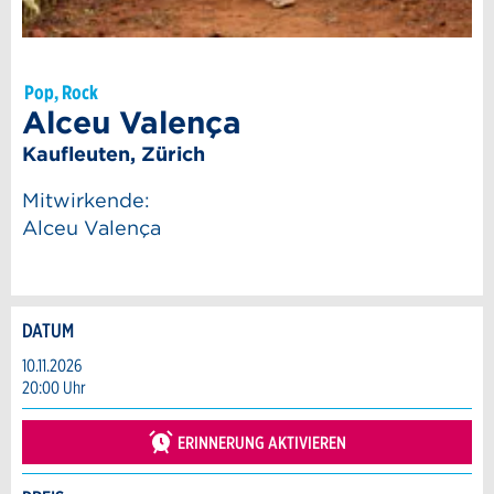
Pop, Rock
Alceu Valença
Kaufleuten, Zürich
Mitwirkende:
Alceu Valença
DATUM
Anzeige beanstanden
Anzeige weiterempfehlen
10.11.2026
20:00 Uhr
Reservation
Ihr Feedback wird sehr geschätzt!
Empfehlen Sie diese Anzeige an Freunde
weiter.
ERINNERUNG AKTIVIEREN
Veranstaltungsdatum *:
Allgemeines Feedback
Anzahl der Teilnehmer *: