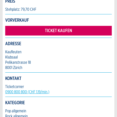
PREIS
Anzeige nicht mehr gültig
Anzeige unvollständig
Stehplatz: 79,70 CHF
Vorname / Nachname *:
VORVERKAUF
TICKET KAUFEN
Firma / Organisation:
ADRESSE
Kaufleuten
Klubsaal
Adresszusatz:
* Eingabe erforderlich
Pelikanstrasse 18
8001 Zürich
ANZEIGE WEITEREMPFEHLEN
Nachricht
Strasse und Nr. *:
KONTAKT
Schliessen
Ticketcorner
0900 800 800 (CHF 1.19/min.)
PLZ / Ort *:
KATEGORIE
Kontakt
* Eingabe erforderlich
Pop allgemein
Rock allgemein