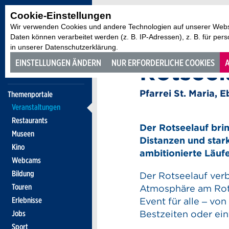
Cookie-Einstellungen
Wir verwenden Cookies und andere Technologien auf unserer Websi
Daten können verarbeitet werden (z. B. IP-Adressen), z. B. für per
in unserer Datenschutzerklärung.
Weiterer Laufsport, Walk
EINSTELLUNGEN ÄNDERN
NUR ERFORDERLICHE COOKIES
A
Rotseel
Pfarrei St. Maria, 
Themenportale
Veranstaltungen
Restaurants
Der Rotseelauf bri
Museen
Distanzen und star
Kino
ambitionierte Läufe
Webcams
Bildung
Der Rotseelauf verb
Touren
Atmosphäre am Rots
Erlebnisse
Event für alle – von
Bestzeiten oder ei
Jobs
Sport