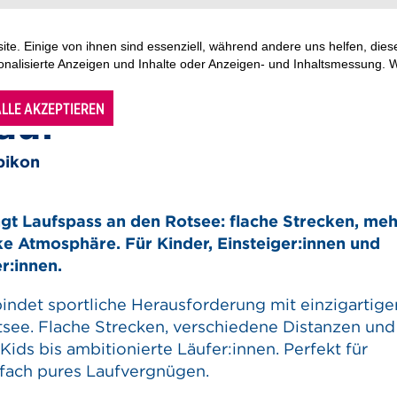
te. Einige von ihnen sind essenziell, während andere uns helfen, di
sonalisierte Anzeigen und Inhalte oder Anzeigen- und Inhaltsmessung. 
ing, Lauf, Marathon / Halbmarathon / Ultramarathon, Jogging
LLE AKZEPTIEREN
auf
Ebikon
ngt Laufspass an den Rotsee: flache Strecken, me
ke Atmosphäre. Für Kinder, Einsteiger:innen und
r:innen.
indet sportliche Herausforderung mit einzigartige
ee. Flache Strecken, verschiedene Distanzen und
 Kids bis ambitionierte Läufer:innen. Perfekt für
nfach pures Laufvergnügen.