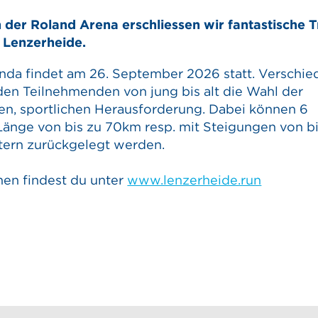
in der Roland Arena erschliessen wir fantastische T
n Lenzerheide.
ünda findet am 26. September 2026 statt. Verschi
den Teilnehmenden von jung bis alt die Wahl der
den, sportlichen Herausforderung. Dabei können 6
Länge von bis zu 70km resp. mit Steigungen von bi
ern zurückgelegt werden.
nen findest du unter
www.lenzerheide.run
t
e beanstanden
 weiterempfehlen
tion