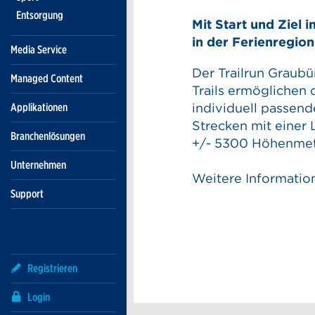
Entsorgung
Mit Start und Ziel 
in der Ferienregio
Media Service
Der Trailrun Graub
Managed Content
Trails ermöglichen 
Applikationen
individuell passen
Strecken mit einer 
Branchenlösungen
+/- 5300 Höhenmet
Unternehmen
Weitere Informatio
Support
Kontak
Anzeig
Anzeige
Registrieren
Reserva
Login