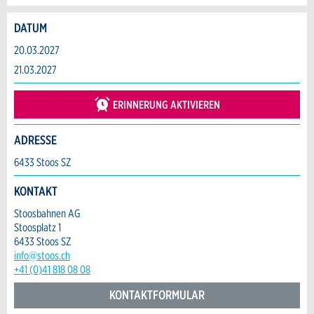
DATUM
Anzeige beanstanden
Anzeige weiterempfehlen
20.03.2027
Reservation
21.03.2027
Ihr Feedback wird sehr geschätzt!
Empfehlen Sie diese Anzeige an Freunde
weiter.
ERINNERUNG AKTIVIEREN
Veranstaltungsdatum *:
Allgemeines Feedback
Anzahl der Teilnehmer *:
Anzeige nicht mehr gültig
ADRESSE
Anzeige unvollständig
6433 Stoos SZ
Vorname / Nachname *:
KONTAKT
Stoosbahnen AG
Stoosplatz 1
Firma / Organisation:
6433 Stoos SZ
info@stoos.ch
+41 (0)41 818 08 08
Adresszusatz:
KONTAKTFORMULAR
* Eingabe erforderlich